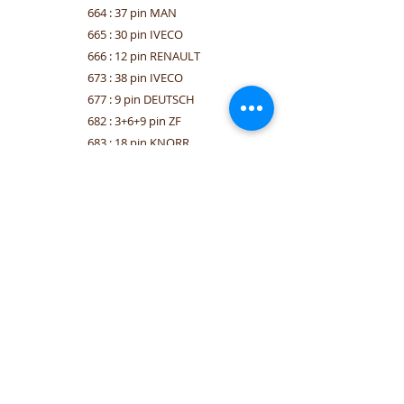
664 : 37 pin MAN
665 : 30 pin IVECO
666 : 12 pin RENAULT
673 : 38 pin IVECO
677 : 9 pin DEUTSCH
682 : 3+6+9 pin ZF
683 : 18 pin KNORR
684 :15 pin WABCO
685 : 25 pin WABCO
686 : 35 pin WABCO
691 : 16 pin OBD power cable
917 : OBD power cable(for OBD
cables no.653, 657 and 660) / OBD
καλώδιο ρεύματος απαραίτητο για την
προσαρμογή πριζών διάγνωσης με
κωδικούς 653, 657 & 660.
279 : Carrying case for cable
bundle / Βαλιτσάκι μεταφοράς ΚΙΤ