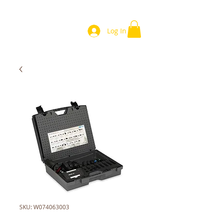
Log In
SKU: W074063003